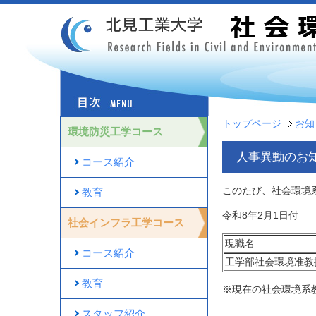
トップページ
お知
環境防災工学コース
人事異動のお
コース紹介
このたび、社会環境
教育
令和8年2月1日付
社会インフラ工学コース
現職名
コース紹介
工学部社会環境准教
教育
※現在の社会環境系
スタッフ紹介