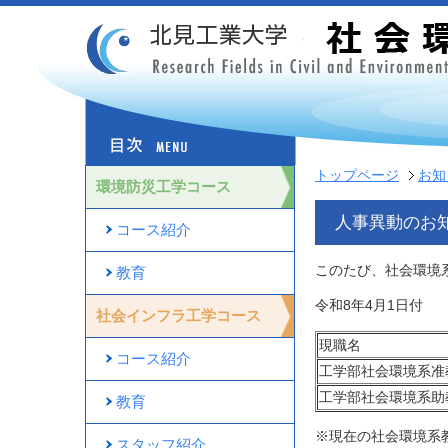
トップページ
お知
環境防災工学コース
人事異動のお
コース紹介
このたび、社会環境
教育
令和8年4月1日付
社会インフラ工学コース
現職名
コース紹介
工学部社会環境系准
工学部社会環境系助
教育
※現在の社会環境系
スタッフ紹介